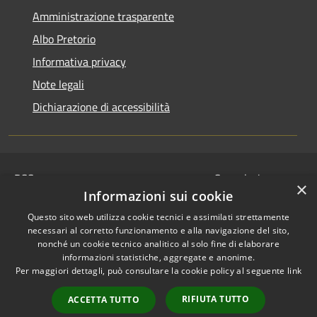
Amministrazione trasparente
Albo Pretorio
Informativa privacy
Note legali
Dichiarazione di accessibilità
RSS
Segnalazione
×
Accessibilità
disservizio
Informazioni sui cookie
Privacy
Whistleblowing
Questo sito web utilizza cookie tecnici e assimilati strettamente
Cookie
Dichiarazione di
necessari al corretto funzionamento e alla navigazione del sito,
Mappa del sito
nonché un cookie tecnico analitico al solo fine di elaborare
accessibilità
informazioni statistiche, aggregate e anonime.
© 2024 • Comune di
Per maggiori dettagli, può consultare la cookie policy al seguente
link
Serravalle Pistoiese •
RIFIUTA TUTTO
Powered by
Municipium
ACCETTA TUTTO