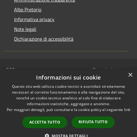
Albo Pretorio
Informativa privacy
Note legali
Dichiarazione di accessibilità
RSS
Segnalazione
×
Accessibilità
disservizio
Informazioni sui cookie
Privacy
Whistleblowing
Questo sito web utilizza cookie tecnici e assimilati strettamente
Cookie
Dichiarazione di
necessari al corretto funzionamento e alla navigazione del sito,
Mappa del sito
nonché un cookie tecnico analitico al solo fine di elaborare
accessibilità
informazioni statistiche, aggregate e anonime.
© 2024 • Comune di
Per maggiori dettagli, può consultare la cookie policy al seguente
link
Serravalle Pistoiese •
RIFIUTA TUTTO
Powered by
Municipium
ACCETTA TUTTO
•
Redazione
MOSTRA DETTAGLI