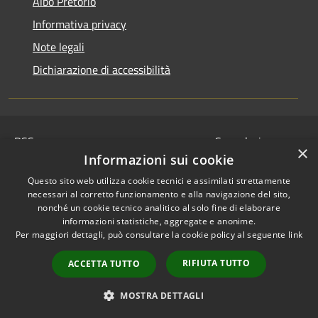
Albo Pretorio
Informativa privacy
Note legali
Dichiarazione di accessibilità
RSS
Segnalazione
×
Accessibilità
disservizio
Informazioni sui cookie
Privacy
Whistleblowing
Questo sito web utilizza cookie tecnici e assimilati strettamente
Cookie
Dichiarazione di
necessari al corretto funzionamento e alla navigazione del sito,
Mappa del sito
nonché un cookie tecnico analitico al solo fine di elaborare
accessibilità
informazioni statistiche, aggregate e anonime.
© 2024 • Comune di
Per maggiori dettagli, può consultare la cookie policy al seguente
link
Serravalle Pistoiese •
Powered by
Municipium
RIFIUTA TUTTO
ACCETTA TUTTO
•
Redazione
MOSTRA DETTAGLI