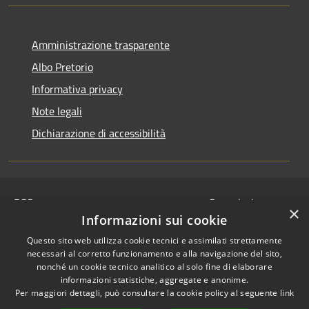
Amministrazione trasparente
Albo Pretorio
Informativa privacy
Note legali
Dichiarazione di accessibilità
RSS
Segnalazione
×
Accessibilità
disservizio
Informazioni sui cookie
Privacy
Whistleblowing
Questo sito web utilizza cookie tecnici e assimilati strettamente
Cookie
Dichiarazione di
necessari al corretto funzionamento e alla navigazione del sito,
Mappa del sito
nonché un cookie tecnico analitico al solo fine di elaborare
accessibilità
informazioni statistiche, aggregate e anonime.
© 2024 • Comune di
Per maggiori dettagli, può consultare la cookie policy al seguente
link
Serravalle Pistoiese •