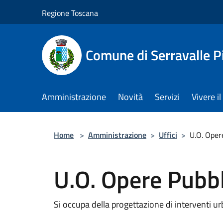
Salta al contenuto principale
Regione Toscana
Comune di Serravalle P
Amministrazione
Novità
Servizi
Vivere 
Home
>
Amministrazione
>
Uffici
>
U.O. Oper
U.O. Opere Pubbl
Si occupa della progettazione di interventi urba