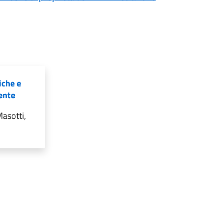
iche e
ente
asotti,