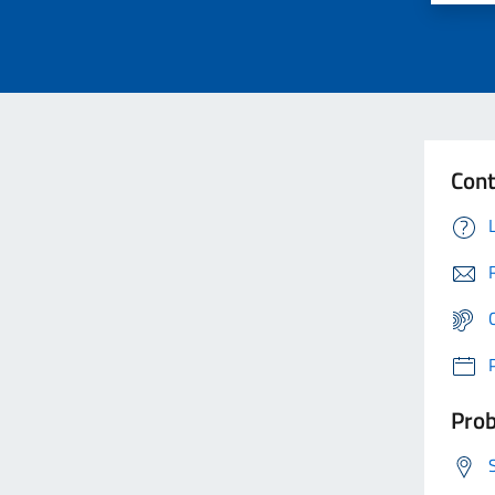
Cont
Prob