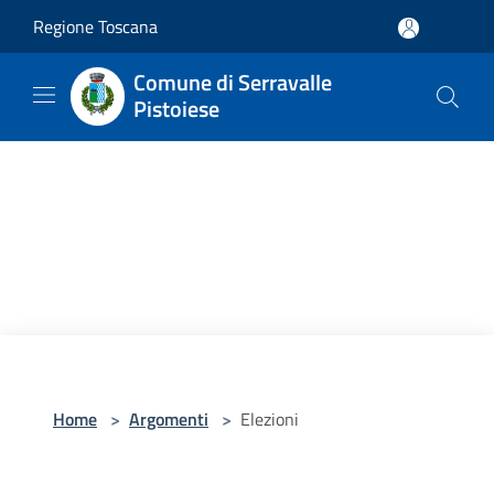
Salta al contenuto principale
Regione Toscana
Comune di Serravalle
Pistoiese
Home
>
Argomenti
>
Elezioni