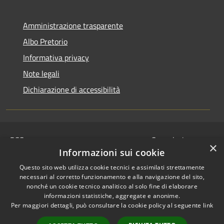
Amministrazione trasparente
Albo Pretorio
Informativa privacy
Note legali
Dichiarazione di accessibilità
RSS
Segnalazione
×
Accessibilità
disservizio
Informazioni sui cookie
Privacy
Whistleblowing
Questo sito web utilizza cookie tecnici e assimilati strettamente
Cookie
Dichiarazione di
necessari al corretto funzionamento e alla navigazione del sito,
Mappa del sito
nonché un cookie tecnico analitico al solo fine di elaborare
accessibilità
informazioni statistiche, aggregate e anonime.
© 2024 • Comune di
Per maggiori dettagli, può consultare la cookie policy al seguente
link
Serravalle Pistoiese •