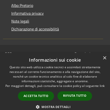
Albo Pretorio
Informativa privacy
Note legali
Dichiarazione di accessibilità
RSS
Segnalazione
×
Accessibilità
disservizio
Informazioni sui cookie
Privacy
Whistleblowing
Questo sito web utilizza cookie tecnici e assimilati strettamente
Cookie
Dichiarazione di
necessari al corretto funzionamento e alla navigazione del sito,
nonché un cookie tecnico analitico al solo fine di elaborare
Mappa del sito
accessibilità
informazioni statistiche, aggregate e anonime.
© 2024 • Comune di
Per maggiori dettagli, può consultare la cookie policy al seguente
link
Serravalle Pistoiese •
RIFIUTA TUTTO
Powered by
Municipium
ACCETTA TUTTO
•
Redazione
MOSTRA DETTAGLI