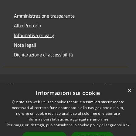
Amministrazione trasparente
Albo Pretorio
Informativa privacy
Note legali
Dichiarazione di accessibilità
RSS
Segnalazione
×
Accessibilità
disservizio
Informazioni sui cookie
Privacy
Whistleblowing
Questo sito web utilizza cookie tecnici e assimilati strettamente
Cookie
Dichiarazione di
necessari al corretto funzionamento e alla navigazione del sito,
Mappa del sito
nonché un cookie tecnico analitico al solo fine di elaborare
accessibilità
informazioni statistiche, aggregate e anonime.
© 2024 • Comune di
Per maggiori dettagli, può consultare la cookie policy al seguente
link
Serravalle Pistoiese •