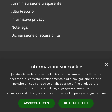
Amministrazione trasparente
Albo Pretorio
Informativa privacy
Note legali
Dichiarazione di accessibilità
RSS
Segnalazione
×
Accessibilità
disservizio
Informazioni sui cookie
Privacy
Whistleblowing
Questo sito web utilizza cookie tecnici e assimilati strettamente
Cookie
Dichiarazione di
necessari al corretto funzionamento e alla navigazione del sito,
Mappa del sito
nonché un cookie tecnico analitico al solo fine di elaborare
accessibilità
informazioni statistiche, aggregate e anonime.
© 2024 • Comune di
Per maggiori dettagli, può consultare la cookie policy al seguente
link
Serravalle Pistoiese •
RIFIUTA TUTTO
Powered by
Municipium
ACCETTA TUTTO
•
Redazione