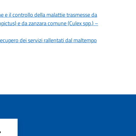
e il controllo della malattie trasmesse da
lbopictus) e da zanzara comune (Culex spp.) –
il recupero dei servizi rallentati dal maltempo
?