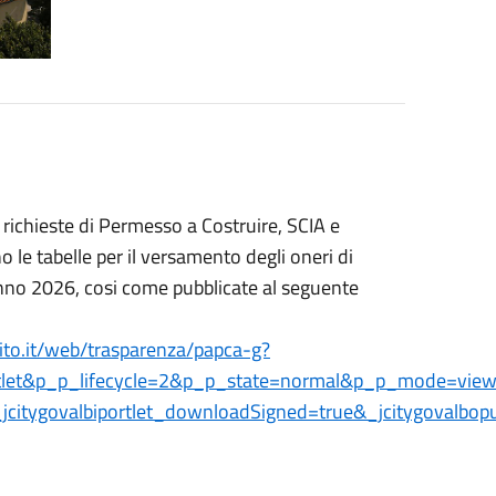
e richieste di Permesso a Costruire, SCIA e
 le tabelle per il versamento degli oneri di
anno 2026, cosi come pubblicate al seguente
rito.it/web/trasparenza/papca-g?
portlet&p_p_lifecycle=2&p_p_state=normal&p_p_mode=vi
itygovalbiportlet_downloadSigned=true&_jcitygovalbopubb