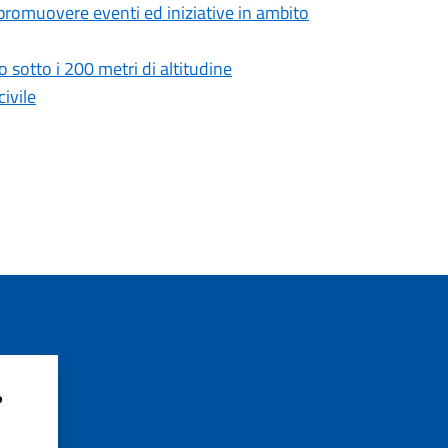
 promuovere eventi ed iniziative in ambito
 sotto i 200 metri di altitudine
ivile
?