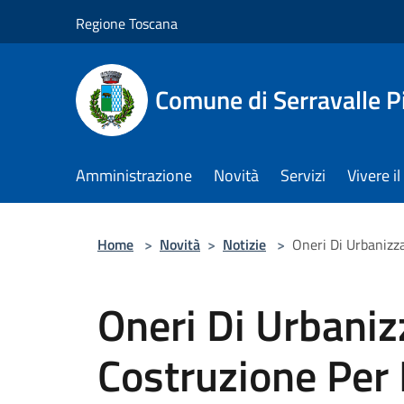
Salta al contenuto principale
Regione Toscana
Comune di Serravalle P
Amministrazione
Novità
Servizi
Vivere 
Home
>
Novità
>
Notizie
>
Oneri Di Urbanizz
Oneri Di Urbaniz
Costruzione Per