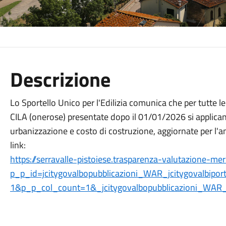
Descrizione
Lo Sportello Unico per l'Edilizia comunica che per tutte l
CILA (onerose) presentate dopo il 01/01/2026 si applicano
urbanizzazione e costo di costruzione, aggiornate per l'
link:
https://serravalle-pistoiese.trasparenza-valutazione-me
p_p_id=jcitygovalbopubblicazioni_WAR_jcitygovalbi
1&p_p_col_count=1&_jcitygovalbopubblicazioni_WAR_jc