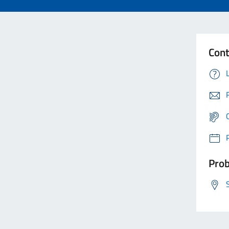
Cont
Prob