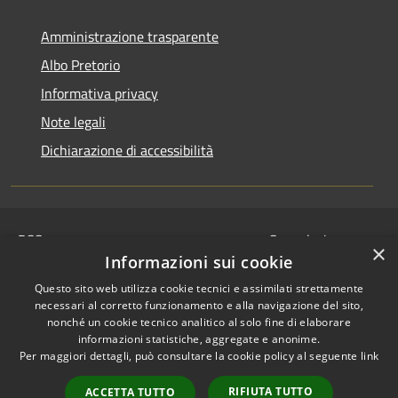
Amministrazione trasparente
Albo Pretorio
Informativa privacy
Note legali
Dichiarazione di accessibilità
RSS
Segnalazione
×
Accessibilità
disservizio
Informazioni sui cookie
Privacy
Whistleblowing
Questo sito web utilizza cookie tecnici e assimilati strettamente
Cookie
Dichiarazione di
necessari al corretto funzionamento e alla navigazione del sito,
Mappa del sito
nonché un cookie tecnico analitico al solo fine di elaborare
accessibilità
informazioni statistiche, aggregate e anonime.
© 2024 • Comune di
Per maggiori dettagli, può consultare la cookie policy al seguente
link
Serravalle Pistoiese •
RIFIUTA TUTTO
Powered by
Municipium
ACCETTA TUTTO