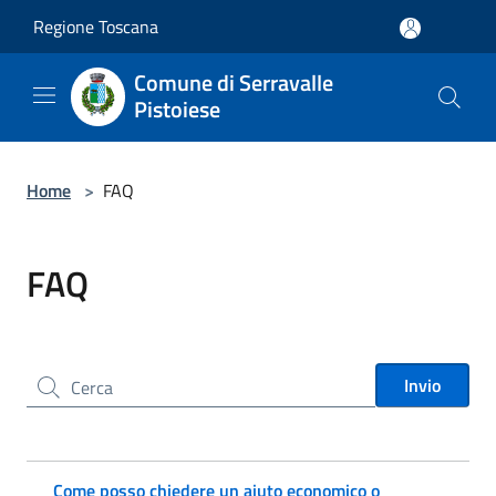
Salta al contenuto principale
Regione Toscana
Comune di Serravalle
Pistoiese
Home
>
FAQ
FAQ
Cerca nel sito
Invio
Come posso chiedere un aiuto economico o