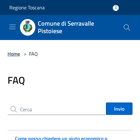
Salta al contenuto principale
Regione Toscana
Comune di Serravalle
Pistoiese
Home
>
FAQ
FAQ
Cerca nel sito
Invio
Come posso chiedere un aiuto economico o