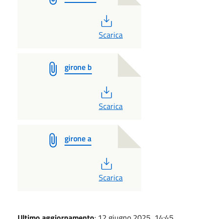
PDF
Scarica
girone b
PDF
Scarica
girone a
PDF
Scarica
Ultimo aggiornamento
: 12 giugno 2025, 14:45