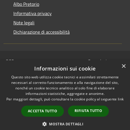
Albo Pretorio
Informativa privacy
Note legali
Dichiarazione di accessibilità
RSS
Segnalazione
×
Accessibilità
disservizio
Informazioni sui cookie
Privacy
Whistleblowing
Questo sito web utilizza cookie tecnici e assimilati strettamente
Cookie
Dichiarazione di
necessari al corretto funzionamento e alla navigazione del sito,
Mappa del sito
nonché un cookie tecnico analitico al solo fine di elaborare
accessibilità
informazioni statistiche, aggregate e anonime.
© 2024 • Comune di
Per maggiori dettagli, può consultare la cookie policy al seguente
link
Serravalle Pistoiese •
RIFIUTA TUTTO
Powered by
Municipium
ACCETTA TUTTO
•
Redazione
MOSTRA DETTAGLI