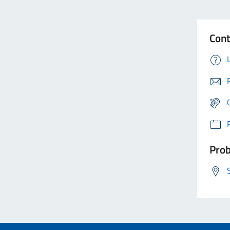
Cont
Prob