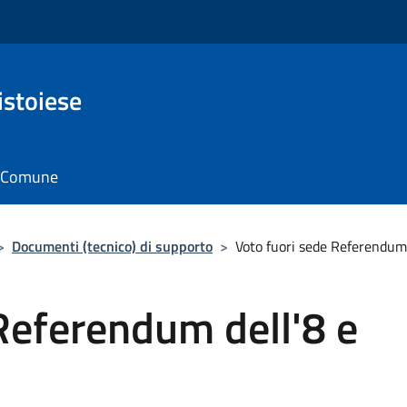
istoiese
il Comune
>
Documenti (tecnico) di supporto
>
Voto fuori sede Referendum
Referendum dell'8 e