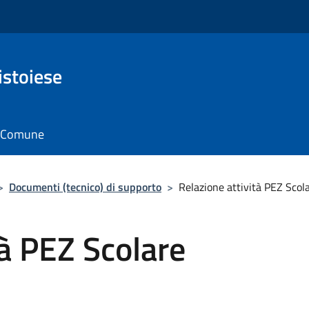
istoiese
il Comune
>
Documenti (tecnico) di supporto
>
Relazione attività PEZ Sco
tà PEZ Scolare