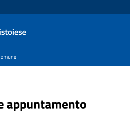
istoiese
l Comune
ne appuntamento